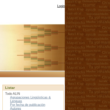
Login
Listar
Todo ALIN
Agrupaciones Lingüísticas &
Lenguas
Por fecha de publicación
Autores