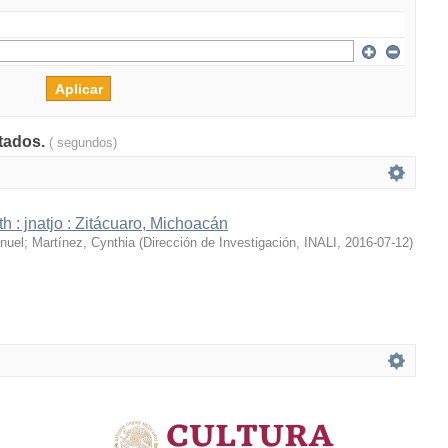
ltados.
( segundos)
h : jnatjo : Zitácuaro, Michoacán
nuel
;
Martínez, Cynthia
(
Dirección de Investigación, INALI
,
2016-07-12
)