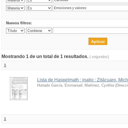
Nuevos filtros:
Mostrando 1 de un total de 1 resultados.
( segundos)
1
Lista de Haspelmath : jnatjo : Zitácuaro, Mi
Hurtado García, Emmanuel
;
Martínez, Cynthia
(
Direcc
1