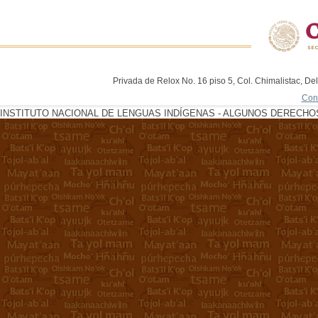
Privada de Relox No. 16 piso 5, Col. Chimalistac, De
Con
INSTITUTO NACIONAL DE LENGUAS INDÍGENAS - ALGUNOS DERECHOS