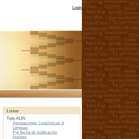
Login
Listar
Todo ALIN
Agrupaciones Lingüísticas &
Lenguas
Por fecha de publicación
Autores