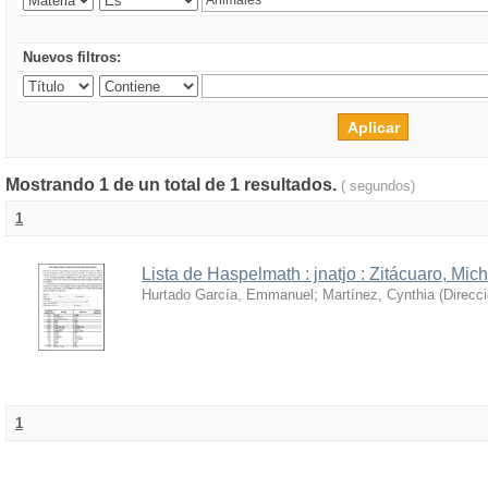
Nuevos filtros:
Mostrando 1 de un total de 1 resultados.
( segundos)
1
Lista de Haspelmath : jnatjo : Zitácuaro, Mi
Hurtado García, Emmanuel
;
Martínez, Cynthia
(
Direcc
1