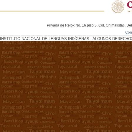
Privada de Relox No. 16 piso 5, Col. Chimalistac, De
Con
INSTITUTO NACIONAL DE LENGUAS INDÍGENAS - ALGUNOS DERECHOS