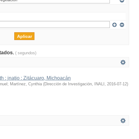
ltados.
( segundos)
h : jnatjo : Zitácuaro, Michoacán
nuel
;
Martínez, Cynthia
(
Dirección de Investigación, INALI
,
2016-07-12
)