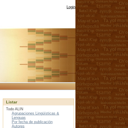
Login
Listar
Todo ALIN
Agrupaciones Lingüísticas &
Lenguas
Por fecha de publicación
Autores