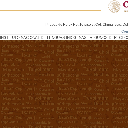
Privada de Relox No. 16 piso 5, Col. Chimalistac, De
Con
INSTITUTO NACIONAL DE LENGUAS INDÍGENAS - ALGUNOS DERECHOS