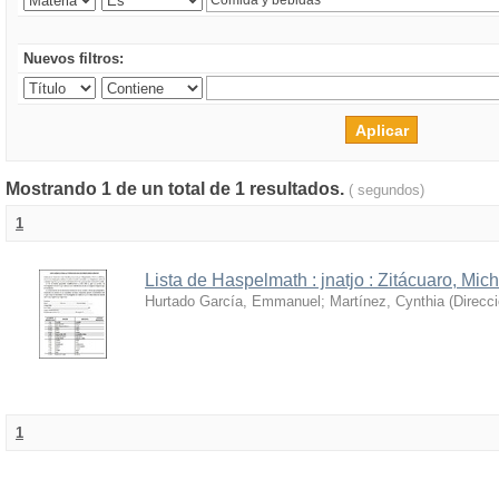
Nuevos filtros:
Mostrando 1 de un total de 1 resultados.
( segundos)
1
Lista de Haspelmath : jnatjo : Zitácuaro, Mi
Hurtado García, Emmanuel
;
Martínez, Cynthia
(
Direcc
1