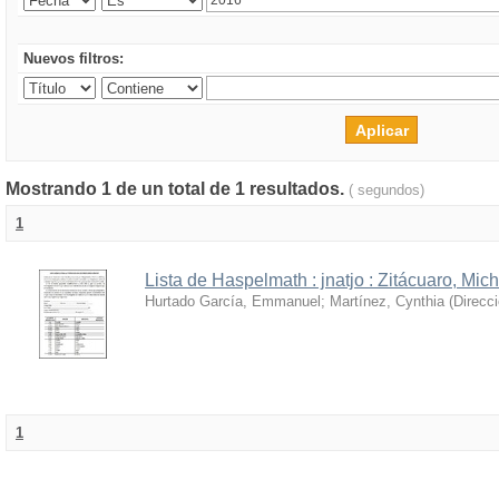
Nuevos filtros:
Mostrando 1 de un total de 1 resultados.
( segundos)
1
Lista de Haspelmath : jnatjo : Zitácuaro, Mi
Hurtado García, Emmanuel
;
Martínez, Cynthia
(
Direcc
1