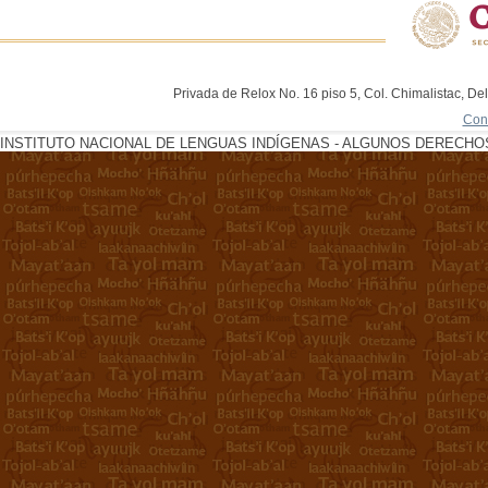
Privada de Relox No. 16 piso 5, Col. Chimalistac, De
Con
INSTITUTO NACIONAL DE LENGUAS INDÍGENAS - ALGUNOS DERECHOS