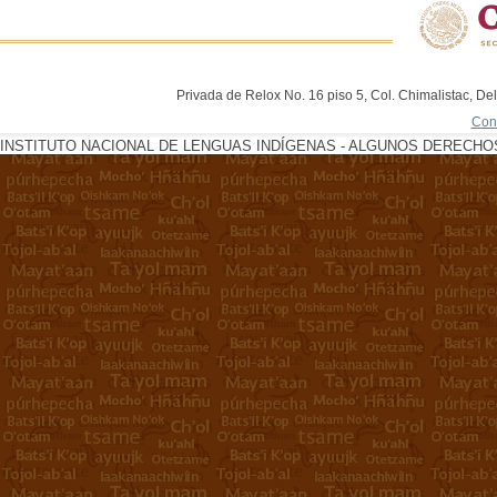
Privada de Relox No. 16 piso 5, Col. Chimalistac, De
Con
INSTITUTO NACIONAL DE LENGUAS INDÍGENAS - ALGUNOS DERECHOS