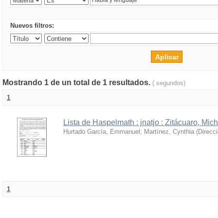
Nuevos filtros:
Mostrando 1 de un total de 1 resultados.
( segundos)
1
Lista de Haspelmath : jnatjo : Zitácuaro, Mi
Hurtado García, Emmanuel
;
Martínez, Cynthia
(
Direcc
1