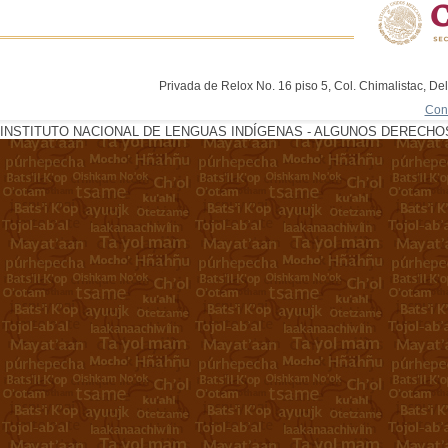
Privada de Relox No. 16 piso 5, Col. Chimalistac, De
Con
INSTITUTO NACIONAL DE LENGUAS INDÍGENAS - ALGUNOS DERECHOS