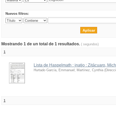
Nuevos filtros:
Mostrando 1 de un total de 1 resultados.
( segundos)
1
Lista de Haspelmath : jnatjo : Zitácuaro, Mi
Hurtado García, Emmanuel
;
Martínez, Cynthia
(
Direcc
1