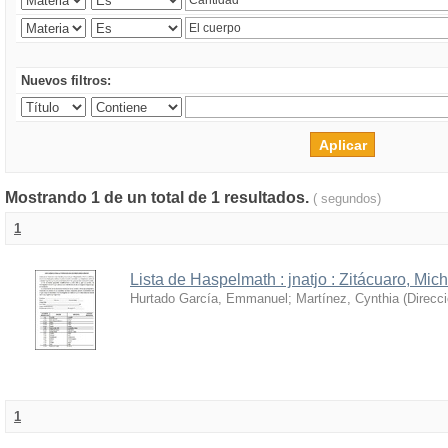
Nuevos filtros:
Mostrando 1 de un total de 1 resultados.
( segundos)
1
Lista de Haspelmath : jnatjo : Zitácuaro, Mi
Hurtado García, Emmanuel
;
Martínez, Cynthia
(
Direcc
1