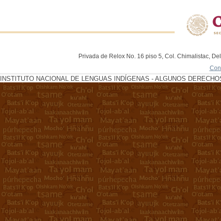
Privada de Relox No. 16 piso 5, Col. Chimalistac, De
Con
INSTITUTO NACIONAL DE LENGUAS INDÍGENAS - ALGUNOS DERECHOS