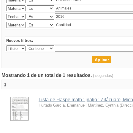
Nuevos filtros:
Mostrando 1 de un total de 1 resultados.
( segundos)
1
Lista de Haspelmath : jnatjo : Zitácuaro, Mi
Hurtado García, Emmanuel
;
Martínez, Cynthia
(
Direcc