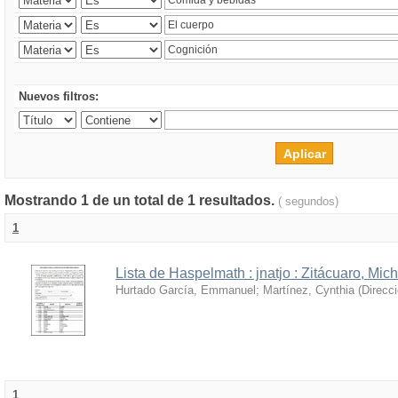
Nuevos filtros:
Mostrando 1 de un total de 1 resultados.
( segundos)
1
Lista de Haspelmath : jnatjo : Zitácuaro, Mi
Hurtado García, Emmanuel
;
Martínez, Cynthia
(
Direcc
1