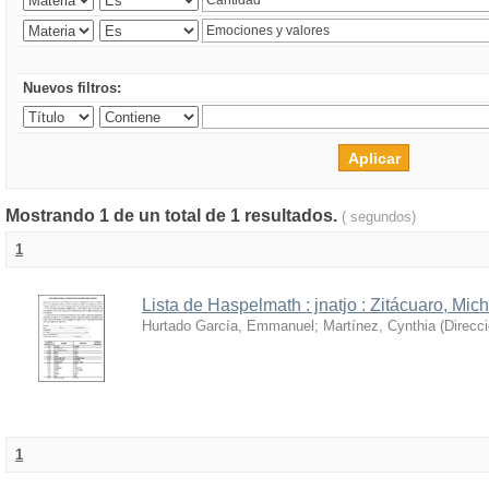
Nuevos filtros:
Mostrando 1 de un total de 1 resultados.
( segundos)
1
Lista de Haspelmath : jnatjo : Zitácuaro, Mi
Hurtado García, Emmanuel
;
Martínez, Cynthia
(
Direcc
1