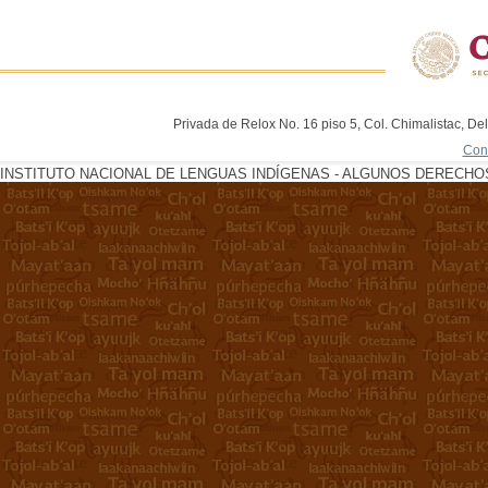
Privada de Relox No. 16 piso 5, Col. Chimalistac, De
Con
INSTITUTO NACIONAL DE LENGUAS INDÍGENAS - ALGUNOS DERECHOS