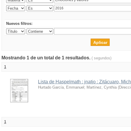
Nuevos filtros:
Mostrando 1 de un total de 1 resultados.
( segundos)
1
Lista de Haspelmath : jnatjo : Zitácuaro, Mi
Hurtado García, Emmanuel
;
Martínez, Cynthia
(
Direcc
1