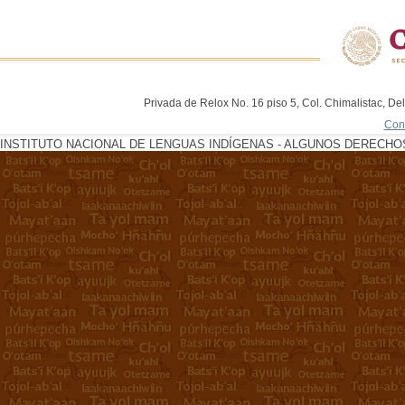
Privada de Relox No. 16 piso 5, Col. Chimalistac, De
Con
INSTITUTO NACIONAL DE LENGUAS INDÍGENAS - ALGUNOS DERECHOS