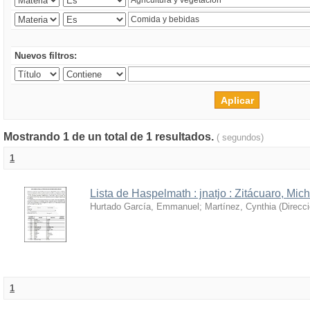
Nuevos filtros:
Mostrando 1 de un total de 1 resultados.
( segundos)
1
Lista de Haspelmath : jnatjo : Zitácuaro, Mi
Hurtado García, Emmanuel
;
Martínez, Cynthia
(
Direcc
1