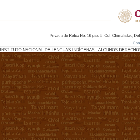
Privada de Relox No. 16 piso 5, Col. Chimalistac, De
Con
INSTITUTO NACIONAL DE LENGUAS INDÍGENAS - ALGUNOS DERECHOS