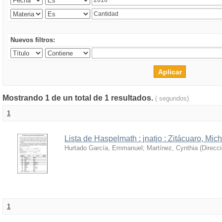
Nuevos filtros:
Mostrando 1 de un total de 1 resultados.
( segundos)
1
Lista de Haspelmath : jnatjo : Zitácuaro, Mi
Hurtado García, Emmanuel
;
Martínez, Cynthia
(
Direcc
1