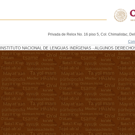
Privada de Relox No. 16 piso 5, Col. Chimalistac, De
Con
INSTITUTO NACIONAL DE LENGUAS INDÍGENAS - ALGUNOS DERECHOS