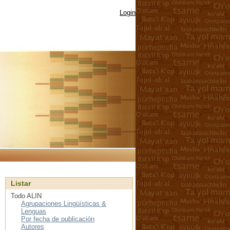
Login
Listar
Todo ALIN
Agrupaciones Lingüísticas &
Lenguas
Por fecha de publicación
Autores