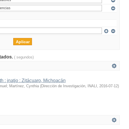
ltados.
( segundos)
h : jnatjo : Zitácuaro, Michoacán
nuel
;
Martínez, Cynthia
(
Dirección de Investigación, INALI
,
2016-07-12
)