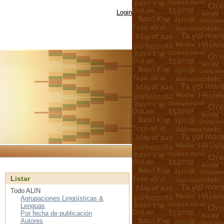
Login
Listar
Todo ALIN
Agrupaciones Lingüísticas &
Lenguas
Por fecha de publicación
Autores