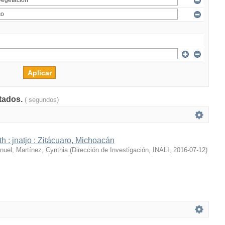
ltados.
( segundos)
h : jnatjo : Zitácuaro, Michoacán
nuel
;
Martínez, Cynthia
(
Dirección de Investigación, INALI
,
2016-07-12
)