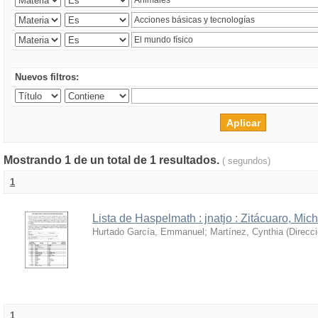
Nuevos filtros:
Mostrando 1 de un total de 1 resultados.
( segundos)
1
Lista de Haspelmath : jnatjo : Zitácuaro, Mi
Hurtado García, Emmanuel
;
Martínez, Cynthia
(
Direcc
1