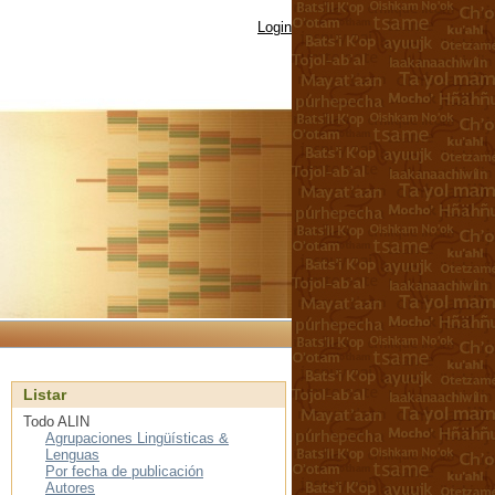
Login
Listar
Todo ALIN
Agrupaciones Lingüísticas &
Lenguas
Por fecha de publicación
Autores