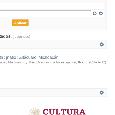
ltados.
( segundos)
h : jnatjo : Zitácuaro, Michoacán
nuel
;
Martínez, Cynthia
(
Dirección de Investigación, INALI
,
2016-07-12
)