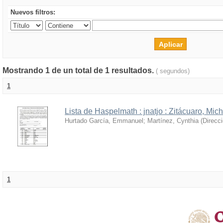
Nuevos filtros:
Mostrando 1 de un total de 1 resultados.
( segundos)
1
Lista de Haspelmath : jnatjo : Zitácuaro, Mi
Hurtado García, Emmanuel
;
Martínez, Cynthia
(
Direcc
1