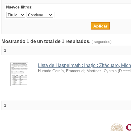
Nuevos filtros:
Mostrando 1 de un total de 1 resultados.
( segundos)
1
Lista de Haspelmath : jnatjo : Zitácuaro, Mi
Hurtado García, Emmanuel
;
Martínez, Cynthia
(
Direcc
1