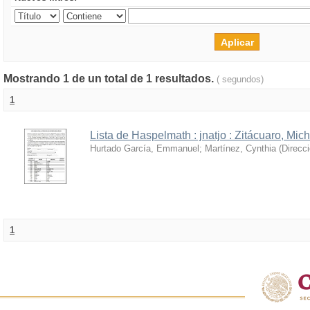
Mostrando 1 de un total de 1 resultados.
( segundos)
1
Lista de Haspelmath : jnatjo : Zitácuaro, Mi
Hurtado García, Emmanuel
;
Martínez, Cynthia
(
Direcc
1