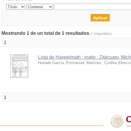
Mostrando 1 de un total de 1 resultados.
( segundos)
1
Lista de Haspelmath : jnatjo : Zitácuaro, Mi
Hurtado García, Emmanuel
;
Martínez, Cynthia
(
Direcc
1