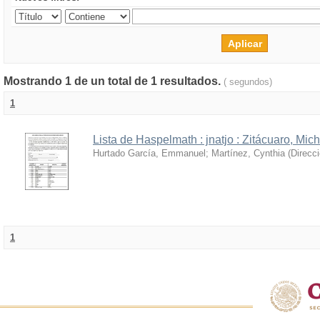
Mostrando 1 de un total de 1 resultados.
( segundos)
1
Lista de Haspelmath : jnatjo : Zitácuaro, Mi
Hurtado García, Emmanuel
;
Martínez, Cynthia
(
Direcc
1