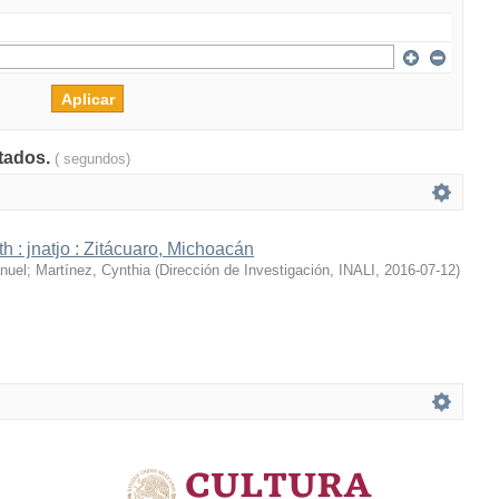
ltados.
( segundos)
h : jnatjo : Zitácuaro, Michoacán
nuel
;
Martínez, Cynthia
(
Dirección de Investigación, INALI
,
2016-07-12
)