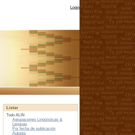
Login
Listar
Todo ALIN
Agrupaciones Lingüísticas &
Lenguas
Por fecha de publicación
Autores