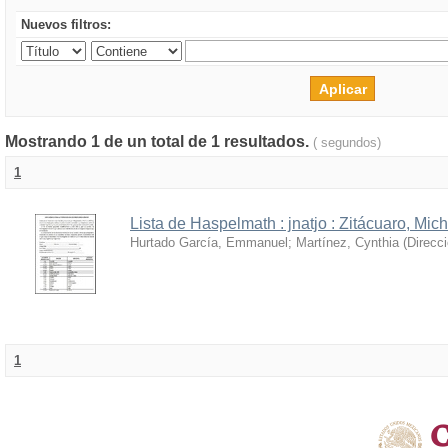
Nuevos filtros:
Mostrando 1 de un total de 1 resultados.
( segundos)
1
Lista de Haspelmath : jnatjo : Zitácuaro, Mi
Hurtado García, Emmanuel
;
Martínez, Cynthia
(
Direcc
1