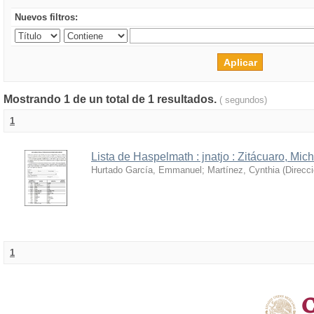
Nuevos filtros:
Mostrando 1 de un total de 1 resultados.
( segundos)
1
Lista de Haspelmath : jnatjo : Zitácuaro, Mi
Hurtado García, Emmanuel
;
Martínez, Cynthia
(
Direcc
1