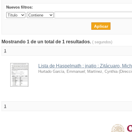
Nuevos filtros:
Mostrando 1 de un total de 1 resultados.
( segundos)
1
Lista de Haspelmath : jnatjo : Zitácuaro, Mi
Hurtado García, Emmanuel
;
Martínez, Cynthia
(
Direcc
1