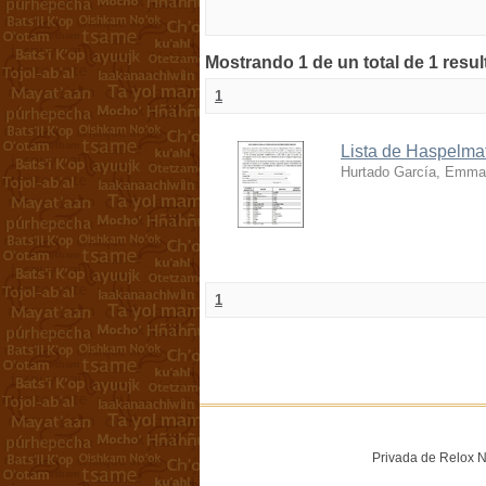
Mostrando 1 de un total de 1 resu
1
Lista de Haspelmat
Hurtado García, Emma
1
Privada de Relox No