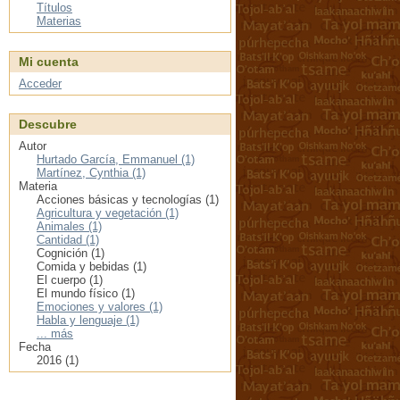
Títulos
Materias
Mi cuenta
Acceder
Descubre
Autor
Hurtado García, Emmanuel (1)
Martínez, Cynthia (1)
Materia
Acciones básicas y tecnologías (1)
Agricultura y vegetación (1)
Animales (1)
Cantidad (1)
Cognición (1)
Comida y bebidas (1)
El cuerpo (1)
El mundo físico (1)
Emociones y valores (1)
Habla y lenguaje (1)
... más
Fecha
2016 (1)