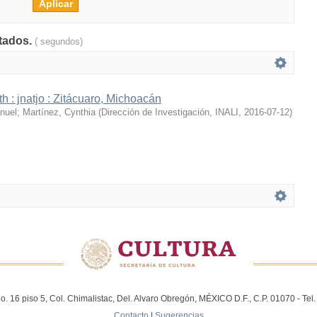
ltados.
( segundos)
h : jnatjo : Zitácuaro, Michoacán
nuel
;
Martínez, Cynthia
(
Dirección de Investigación, INALI
,
2016-07-12
)
. 16 piso 5, Col. Chimalistac, Del. Alvaro Obregón, MÉXICO D.F., C.P. 01070 - Te
Contacto
|
Sugerencias