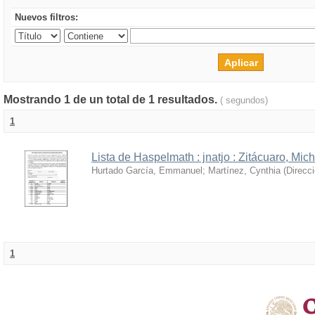
Nuevos filtros:
Mostrando 1 de un total de 1 resultados.
( segundos)
1
Lista de Haspelmath : jnatjo : Zitácuaro, Mi
Hurtado García, Emmanuel
;
Martínez, Cynthia
(
Direcc
1