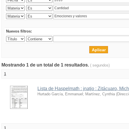
Nuevos filtros:
Mostrando 1 de un total de 1 resultados.
( segundos)
1
Lista de Haspelmath : jnatjo : Zitácuaro, Mi
Hurtado García, Emmanuel
;
Martínez, Cynthia
(
Direcc
1