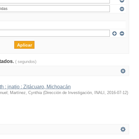
ltados.
( segundos)
h : jnatjo : Zitácuaro, Michoacán
nuel
;
Martínez, Cynthia
(
Dirección de Investigación, INALI
,
2016-07-12
)