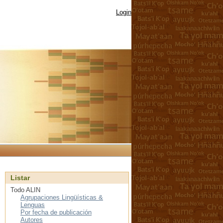
Login
Listar
Todo ALIN
Agrupaciones Lingüísticas &
Lenguas
Por fecha de publicación
Autores