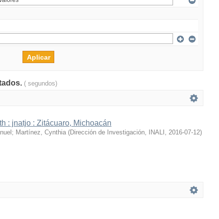
ltados.
( segundos)
h : jnatjo : Zitácuaro, Michoacán
nuel
;
Martínez, Cynthia
(
Dirección de Investigación, INALI
,
2016-07-12
)