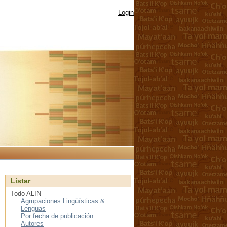
Login
Listar
Todo ALIN
Agrupaciones Lingüísticas &
Lenguas
Por fecha de publicación
Autores