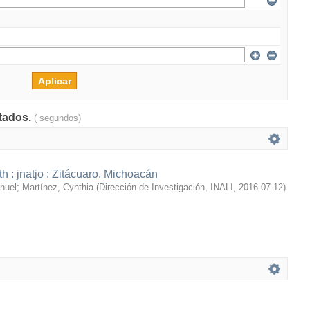
ltados.
( segundos)
h : jnatjo : Zitácuaro, Michoacán
nuel
;
Martínez, Cynthia
(
Dirección de Investigación, INALI
,
2016-07-12
)