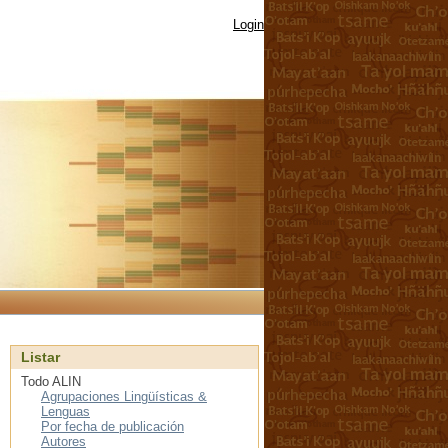
Login
Listar
Todo ALIN
Agrupaciones Lingüísticas &
Lenguas
Por fecha de publicación
Autores