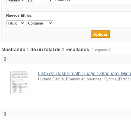
Nuevos filtros:
Mostrando 1 de un total de 1 resultados.
( segundos)
1
Lista de Haspelmath : jnatjo : Zitácuaro, Mi
Hurtado García, Emmanuel
;
Martínez, Cynthia
(
Direcc
1