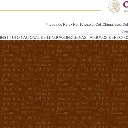
Privada de Relox No. 16 piso 5, Col. Chimalistac, De
Con
INSTITUTO NACIONAL DE LENGUAS INDÍGENAS - ALGUNOS DERECHOS