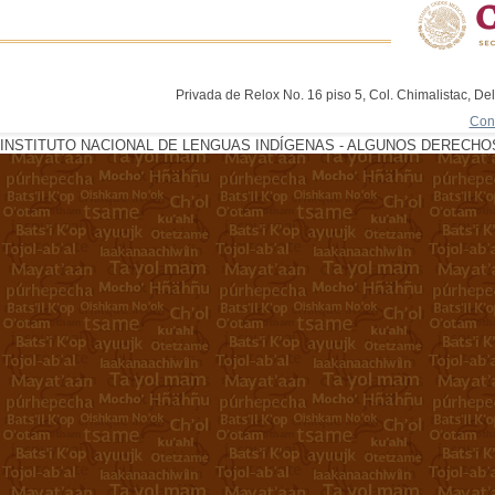
Privada de Relox No. 16 piso 5, Col. Chimalistac, De
Con
INSTITUTO NACIONAL DE LENGUAS INDÍGENAS - ALGUNOS DERECHOS