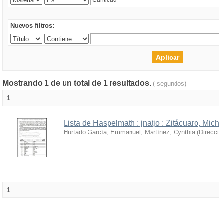
Nuevos filtros:
Mostrando 1 de un total de 1 resultados.
( segundos)
1
Lista de Haspelmath : jnatjo : Zitácuaro, Mi
Hurtado García, Emmanuel
;
Martínez, Cynthia
(
Direcc
1