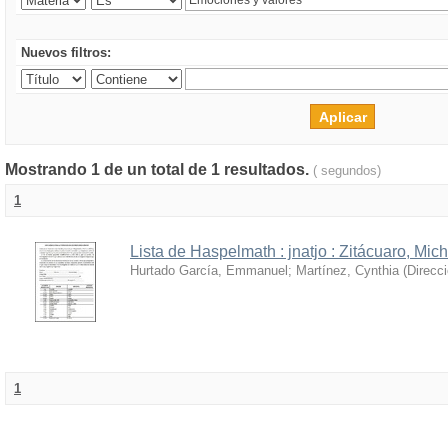
Nuevos filtros:
Mostrando 1 de un total de 1 resultados.
( segundos)
1
Lista de Haspelmath : jnatjo : Zitácuaro, Mi
Hurtado García, Emmanuel
;
Martínez, Cynthia
(
Direcc
1