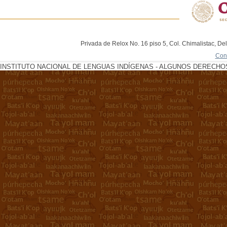
Privada de Relox No. 16 piso 5, Col. Chimalistac, De
Con
INSTITUTO NACIONAL DE LENGUAS INDÍGENAS - ALGUNOS DERECHOS