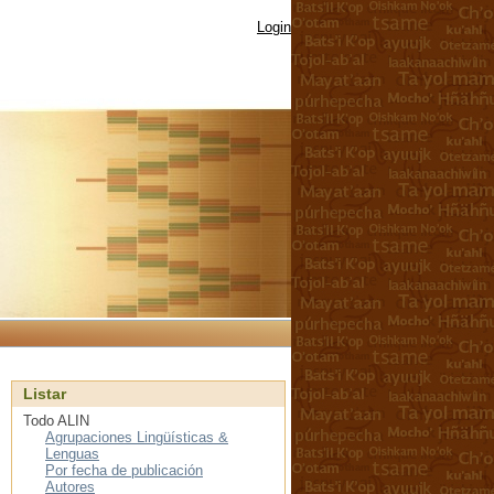
Login
Listar
Todo ALIN
Agrupaciones Lingüísticas &
Lenguas
Por fecha de publicación
Autores