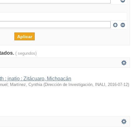
ltados.
( segundos)
h : jnatjo : Zitácuaro, Michoacán
nuel
;
Martínez, Cynthia
(
Dirección de Investigación, INALI
,
2016-07-12
)