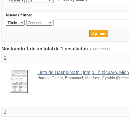
Nuevos filtros:
Mostrando 1 de un total de 1 resultados.
( segundos)
1
Lista de Haspelmath : jnatjo : Zitácuaro, Mi
Hurtado García, Emmanuel
;
Martínez, Cynthia
(
Direcc
1