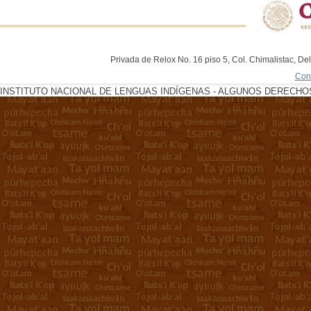
Privada de Relox No. 16 piso 5, Col. Chimalistac, De
Con
INSTITUTO NACIONAL DE LENGUAS INDÍGENAS - ALGUNOS DERECHOS