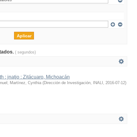
ltados.
( segundos)
h : jnatjo : Zitácuaro, Michoacán
nuel
;
Martínez, Cynthia
(
Dirección de Investigación, INALI
,
2016-07-12
)