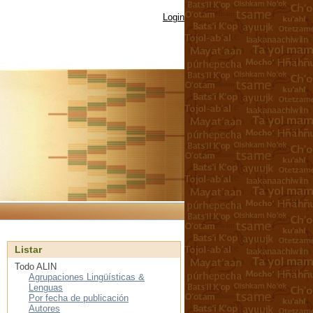
Login
Listar
Todo ALIN
Agrupaciones Lingüísticas &
Lenguas
Por fecha de publicación
Autores