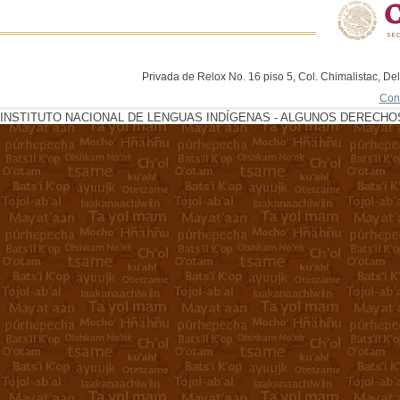
Privada de Relox No. 16 piso 5, Col. Chimalistac, De
Con
INSTITUTO NACIONAL DE LENGUAS INDÍGENAS - ALGUNOS DERECHOS