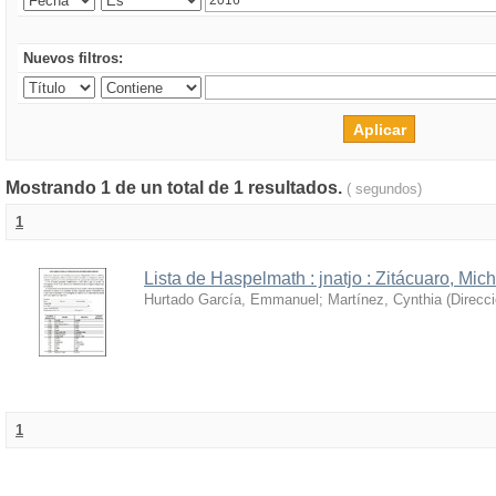
Nuevos filtros:
Mostrando 1 de un total de 1 resultados.
( segundos)
1
Lista de Haspelmath : jnatjo : Zitácuaro, Mi
Hurtado García, Emmanuel
;
Martínez, Cynthia
(
Direcc
1