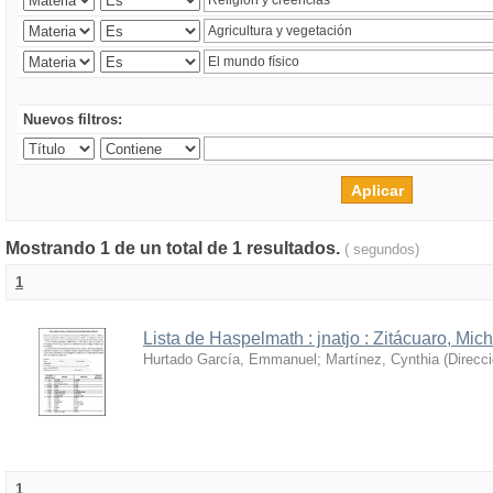
Nuevos filtros:
Mostrando 1 de un total de 1 resultados.
( segundos)
1
Lista de Haspelmath : jnatjo : Zitácuaro, Mi
Hurtado García, Emmanuel
;
Martínez, Cynthia
(
Direcc
1