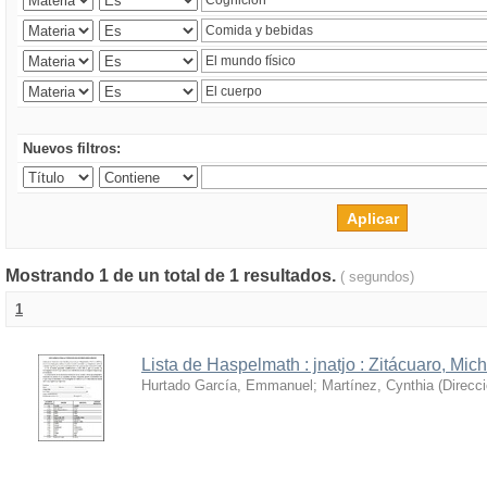
Nuevos filtros:
Mostrando 1 de un total de 1 resultados.
( segundos)
1
Lista de Haspelmath : jnatjo : Zitácuaro, Mi
Hurtado García, Emmanuel
;
Martínez, Cynthia
(
Direcc