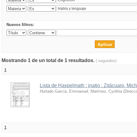
Nuevos filtros:
Mostrando 1 de un total de 1 resultados.
( segundos)
1
Lista de Haspelmath : jnatjo : Zitácuaro, Mi
Hurtado García, Emmanuel
;
Martínez, Cynthia
(
Direcc
1