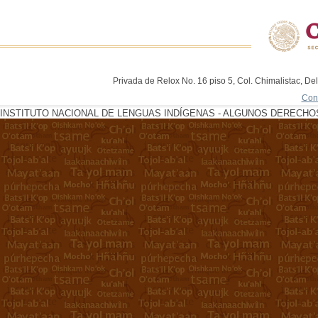
Privada de Relox No. 16 piso 5, Col. Chimalistac, De
Con
INSTITUTO NACIONAL DE LENGUAS INDÍGENAS - ALGUNOS DERECHOS