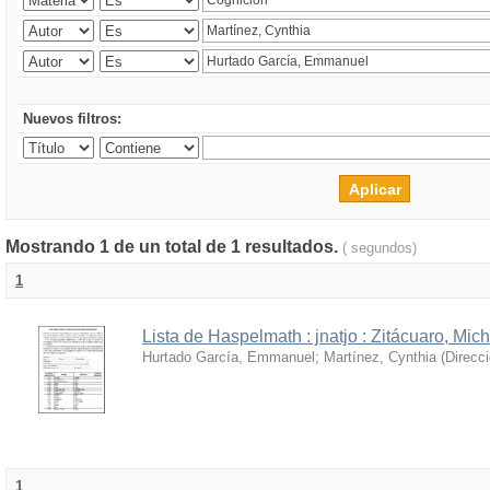
Nuevos filtros:
Mostrando 1 de un total de 1 resultados.
( segundos)
1
Lista de Haspelmath : jnatjo : Zitácuaro, Mi
Hurtado García, Emmanuel
;
Martínez, Cynthia
(
Direcc
1