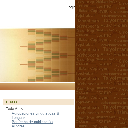
Login
Listar
Todo ALIN
Agrupaciones Lingüísticas &
Lenguas
Por fecha de publicación
Autores