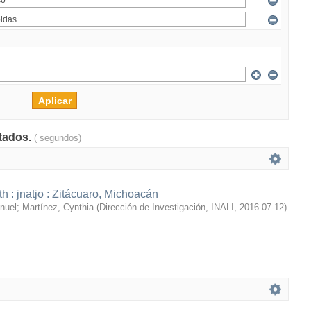
ltados.
( segundos)
h : jnatjo : Zitácuaro, Michoacán
nuel
;
Martínez, Cynthia
(
Dirección de Investigación, INALI
,
2016-07-12
)