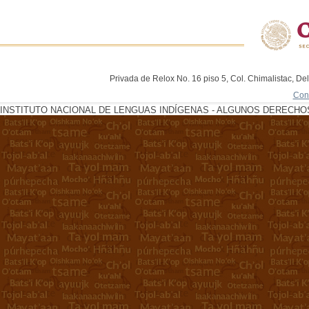
Privada de Relox No. 16 piso 5, Col. Chimalistac, De
Con
INSTITUTO NACIONAL DE LENGUAS INDÍGENAS - ALGUNOS DERECHOS