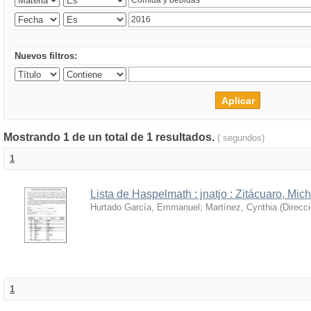
Nuevos filtros:
Mostrando 1 de un total de 1 resultados.
( segundos)
1
Lista de Haspelmath : jnatjo : Zitácuaro, Mi
Hurtado García, Emmanuel
;
Martínez, Cynthia
(
Direcc
1