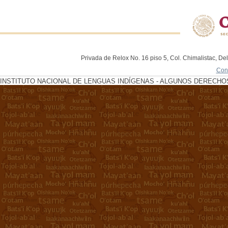
Privada de Relox No. 16 piso 5, Col. Chimalistac, De
Con
INSTITUTO NACIONAL DE LENGUAS INDÍGENAS - ALGUNOS DERECHOS