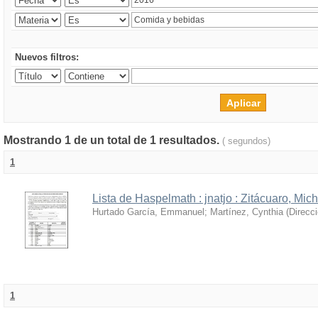
Nuevos filtros:
Mostrando 1 de un total de 1 resultados.
( segundos)
1
Lista de Haspelmath : jnatjo : Zitácuaro, Mi
Hurtado García, Emmanuel
;
Martínez, Cynthia
(
Direcc
1