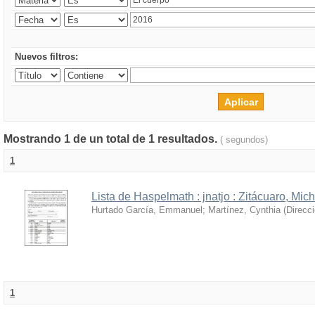
Nuevos filtros:
Mostrando 1 de un total de 1 resultados.
( segundos)
1
Lista de Haspelmath : jnatjo : Zitácuaro, Mi
Hurtado García, Emmanuel
;
Martínez, Cynthia
(
Direcc
1