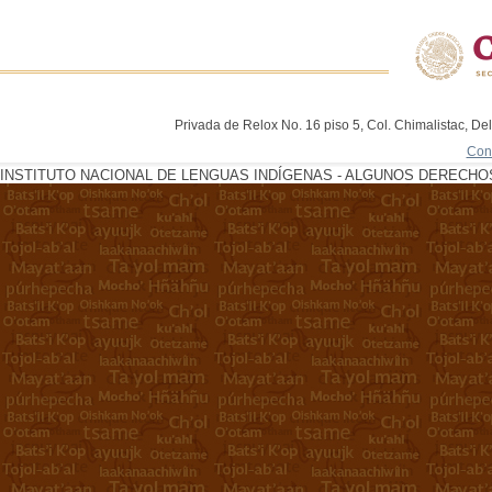
Privada de Relox No. 16 piso 5, Col. Chimalistac, De
Con
INSTITUTO NACIONAL DE LENGUAS INDÍGENAS - ALGUNOS DERECHOS